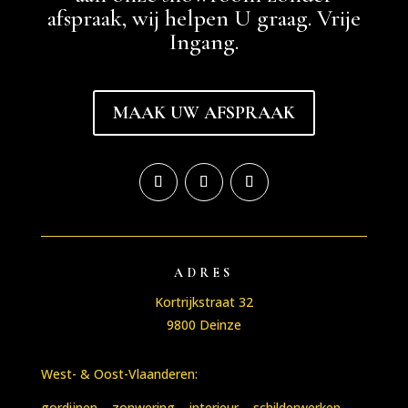
afspraak, wij helpen U graag. Vrije
Ingang.
MAAK UW AFSPRAAK
ADRES
Kortrijkstraat 32
9800 Deinze
West- & Oost-Vlaanderen:
gordijnen
–
zonwering
–
interieur
–
schilderwerken