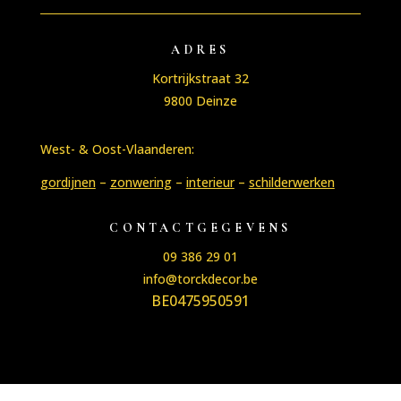
ADRES
Kortrijkstraat 32
9800 Deinze
West- & Oost-Vlaanderen:
gordijnen
–
zonwering
–
interieur
–
schilderwerken
CONTACTGEGEVENS
09 386 29 01
info@torckdecor.be
BE0475950591